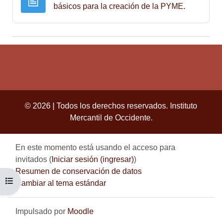
Página
básicos para la creación de la PYME.
© 2026 | Todos los derechos reservados. Instituto
Mercantil de Occidente.
En este momento está usando el acceso para
invitados (
Iniciar sesión (ingresar)
)
Resumen de conservación de datos
ABRIR ÍNDICE DEL CURSO
Cambiar al tema estándar
Impulsado por
Moodle