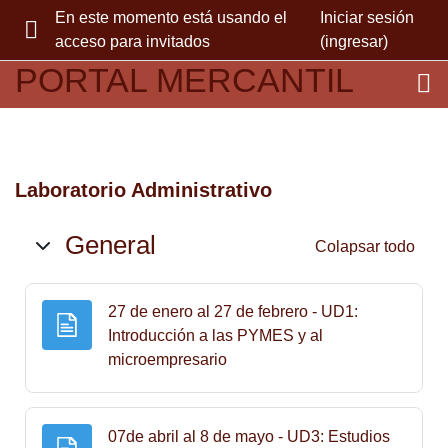
Saltar al contenido principal
En este momento está usando el
Iniciar sesión
acceso para invitados
(ingresar)
PÁNEL LATERAL
PORTAL MERCANTIL
Laboratorio Administrativo
Esquema semanal
General
Colapsar todo
27 de enero al 27 de febrero - UD1:
Introducción a las PYMES y al
Página
microempresario
07de abril al 8 de mayo - UD3: Estudios