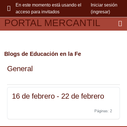
Saltar al contenido principal
En este momento está usando el
Iniciar sesión
acceso para invitados
(ingresar)
PÁNEL LATERAL
PORTAL MERCANTIL
Blogs de Educación en la Fe
Esquema semanal
General
16 de febrero - 22 de febrero
Páginas: 2