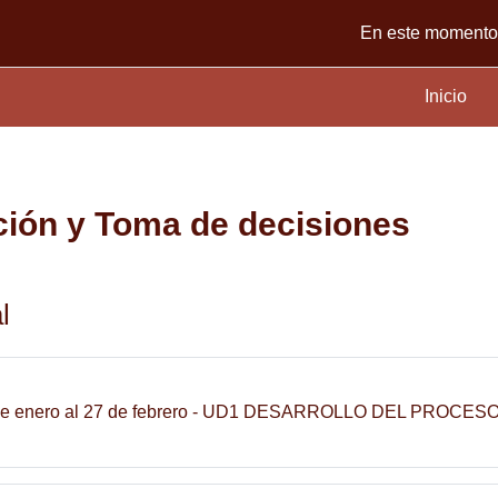
En este momento 
Inicio
ación y Toma de decisiones
a semanal
l
de enero al 27 de febrero - UD1 DESARROLLO DEL PROCE