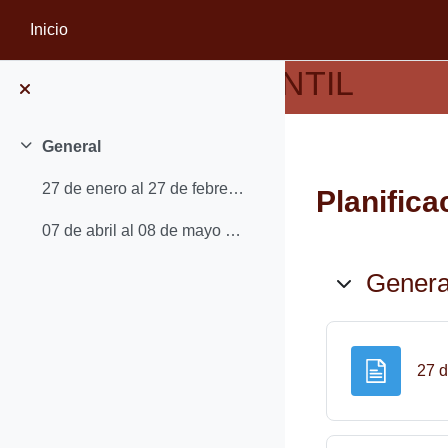
Saltar al contenido principal
Inicio
PORTAL MERCANTIL
General
Colapsar
27 de enero al 27 de febrero - UD1 DESARROLLO DEL PROCESO DE PLANIFICACIÓN
Planific
07 de abril al 08 de mayo - UD3: PROGRAMACIÓN EN LA PLANIFICACIÓN
Esquem
Genera
27 