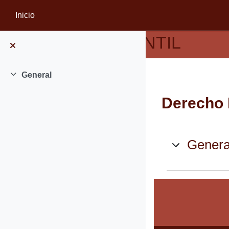
Saltar al contenido principal
Inicio
PORTAL MERCANTIL
General
Colapsar
Derecho 
Esquem
Genera